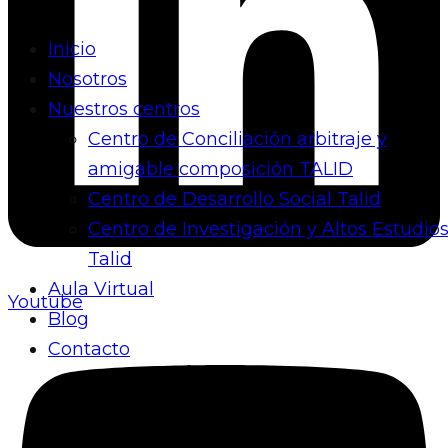
Inicio
Nosotros
Nuestros centros
Centro de Conciliación arbitraje y
amigable composición TALID
Centro de Desarrollo Social Talid
Centro de Investigación y Altos Estudio
Talid
Aula Virtual
Youtube
Blog
Contacto