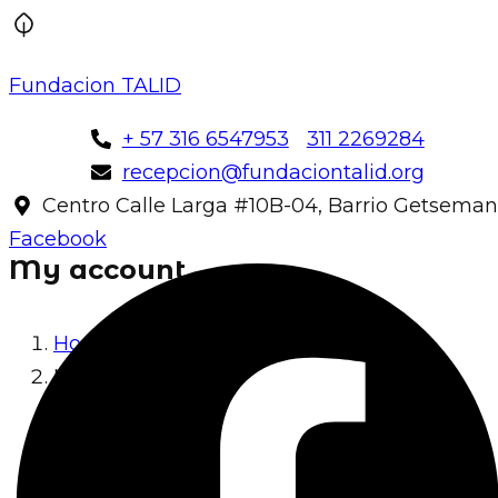
Fundacion TALID
+ 57 316 6547953
311 2269284
recepcion@fundaciontalid.org
Centro Calle Larga #10B-04, Barrio Getseman
Facebook
My account
Home
My account