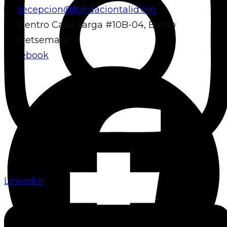
recepcion@fundaciontalid.org
Centro Calle Larga #10B-04, Barrio
Getsemaní
Facebook
Linkedin